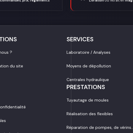
commandes
,
prix
,
règlements
Livraison
ou retrait en
mag
TIONS
SERVICES
nous ?
Laboratoire / Analyses
ation du site
Moyens de dépollution
Centrales hydraulique
PRESTATIONS
Tuyautage de moules
onfidentialité
Réalisation des flexibles
les
Réparation de pompes, de vérins..