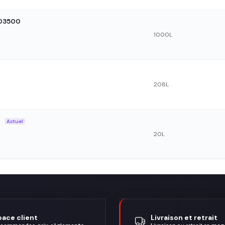
M03500
1000L
208L
0
Actuel
20L
pace client
Livraison et retrait