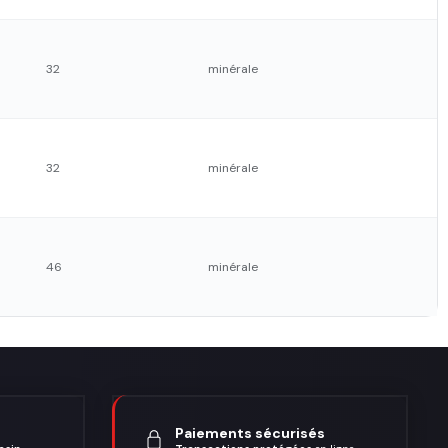
32
minérale
32
minérale
46
minérale
Paiements sécurisés