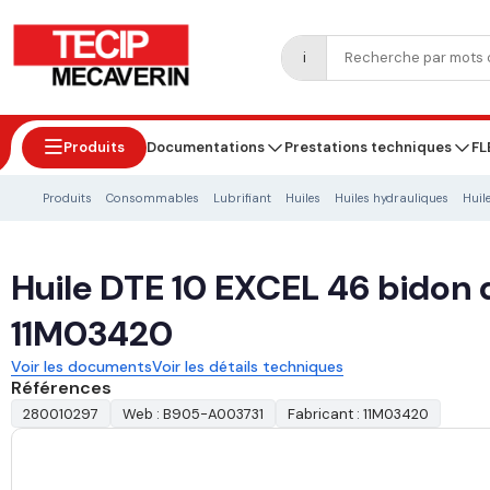
i
Produits
Documentations
Prestations techniques
FL
Produits
Consommables
Lubrifiant
Huiles
Huiles hydrauliques
Huil
Huile DTE 10 EXCEL 46 bidon
11M03420
Voir les documents
Voir les détails techniques
Références
280010297
Web : B905-A003731
Fabricant : 11M03420