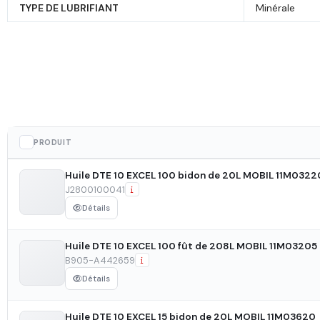
TYPE DE LUBRIFIANT
minérale
Commander u
Demande d'i
Demande de
Demande de
PRODUIT
Vous pouvez commander 
Huile DTE 10 EXCEL 100 bidon de 20L MOBIL 11M0322
occuperons du reste !
J2800100041
Huile DTE
Huile DTE
Huile DTE
Ajouter dans
Détails
280010297
280010297
280010297
Huile DTE 10 EXCEL 100 fût de 208L MOBIL 11M03205
B905-A442659
Vous devez être connect
Détails
Huile DTE 10 EXCEL 15 bidon de 20L MOBIL 11M03620