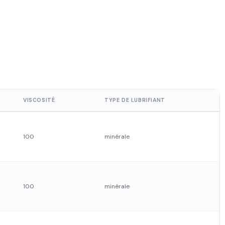
VISCOSITÉ
TYPE DE LUBRIFIANT
description, nous nous
100
minérale
+
100
minérale