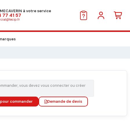
MECAVERIN à votre service
 77 41 57
ial@tecip.fr
marques
Inscription
Se connecter
commander, vous devez vous connecter ou créer
r pour commander
Demande de devis